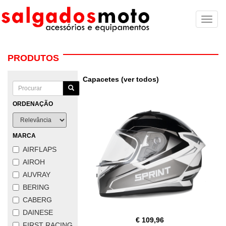
Toggl
naviga
PRODUTOS
Capacetes (ver todos)
ORDENAÇÃO
MARCA
AIRFLAPS
AIROH
AUVRAY
BERING
CABERG
DAINESE
€ 109,96
FIRST RACING