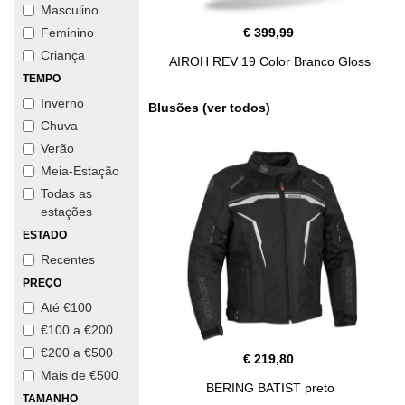
Masculino
€ 399,99
Feminino
Criança
AIROH REV 19 Color Branco Gloss
TEMPO
Inverno
Blusões (ver todos)
Chuva
Verão
Meia-Estação
Todas as
estações
ESTADO
Recentes
PREÇO
Até €100
€100 a €200
€200 a €500
€ 219,80
Mais de €500
BERING BATIST preto
TAMANHO