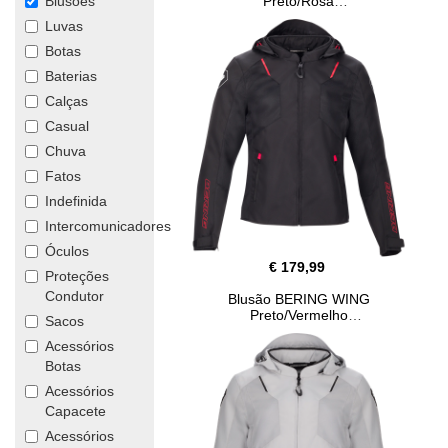
Preto/Rosa
Blusões
Luvas
Botas
Baterias
Calças
Casual
Chuva
Fatos
Indefinida
Intercomunicadores
Óculos
€ 179,99
Proteções
Condutor
Blusão BERING WING
Preto/Vermelho
Sacos
Acessórios
Botas
Acessórios
Capacete
Acessórios