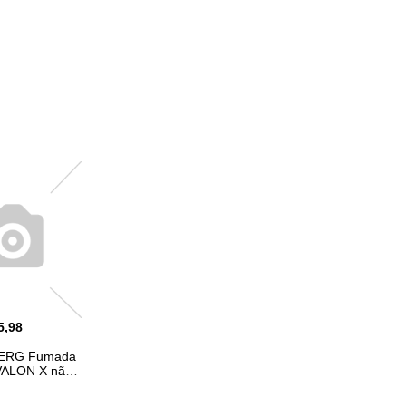
5,98
BERG Fumada
ALON X não
logada