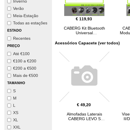
Inverno
Verão
Meia-Estação
€ 119,93
Todas as estações
CABERG Kit Bluetooth
CAB
ESTADO
Universal
Modus
Recentes
Acessórios Capacete (ver todos)
PREÇO
Até €100
€100 a €200
€200 a €500
Mais de €500
TAMANHO
S
M
€ 49,20
L
XS
Almofadas Laterais
Vis
CABERG LEVO S
II/
XL
XXL