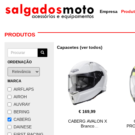
Empresa
Produ
PRODUTOS
Capacetes (ver todos)
ORDENAÇÃO
MARCA
AIRFLAPS
AIROH
AUVRAY
€ 169,99
BERING
CABERG
CABERG AVALON X
Branco
PRO
DAINESE
FIRST RACING