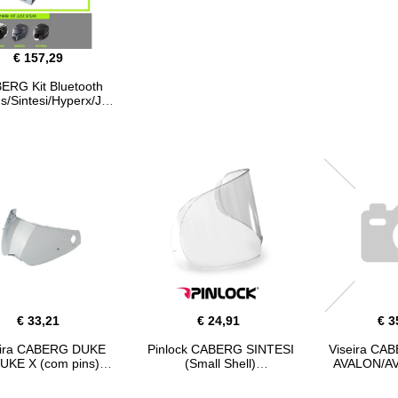
€ 157,29
ERG Kit Bluetooth
/Sintesi/Hyperx/Jet
Sintesi
€ 33,21
€ 24,91
€ 3
eira CABERG DUKE
Pinlock CABERG SINTESI
Viseira CA
DUKE X (com pins)
(Small Shell)
AVALON/AV
Homo