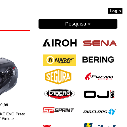
Login
Pesquisa
59,99
E EVO Preto
 Pinlock