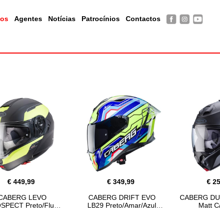
tos
Agentes
Notícias
Patrocínios
Contactos
€ 449,99
€ 349,99
€ 2
CABERG LEVO
CABERG DRIFT EVO
CABERG DUK
SPECT Preto/Fluo
LB29 Preto/Amar/Azul
Matt C/
Pinlock