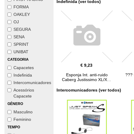
Indefinida (ver todos)
FORMA
OAKLEY
OJ
SEGURA
SENA
SPRINT
UNIBAT
CATEGORIA
€ 9,23
Capacetes
Esponja Int. anti-ruido
Indefinida
Caberg Justissimo XL/XXL
Intercomunicadores
Intercomunicadores (ver todos)
Acessórios
Capacete
GÉNERO
Masculino
Feminino
TEMPO