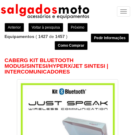
Toggl
naviga
Anterior
Voltar à pesquisa
Próximo
Equipamentos
(
1427
de
1457
)
Pedir Informações
Como Comprar
CABERG KIT BLUETOOTH
MODUS/SINTESI/HYPERX/JET SINTESI |
INTERCOMUNICADORES