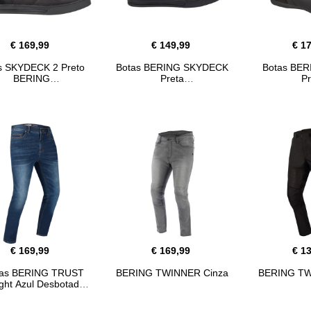
€ 169,99
€ 149,99
€ 1
s SKYDECK 2 Preto
Botas BERING SKYDECK
Botas BER
BERING
Preta
Pr
€ 169,99
€ 169,99
€ 1
ças BERING TRUST
BERING TWINNER Cinza
BERING TW
ight Azul Desbotado