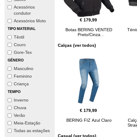
Acessórios
condutor
€ 179,99
Acessórios Moto
TIPO MATERIAL
Botas BERING VENTED
Téni
Preto/Cinza
Têxtil
Couro
Calças (ver todos)
Gore-Tex
GÉNERO
Masculino
Feminino
Criança
TEMPO
Inverno
Chuva
€ 179,99
Verão
BERING FIZ Azul Claro
Cal
Meia-Estação
Stra
Todas as estações
Casual (ver todos)