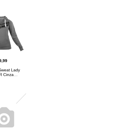
9,99
weat Lady
 Cinza