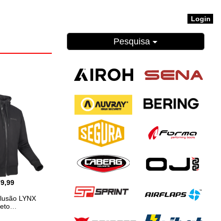
Login
Pesquisa
79,99
lusão LYNX
eto