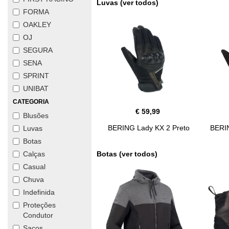
Luvas (ver todos)
FORMA
OAKLEY
OJ
SEGURA
SENA
SPRINT
UNIBAT
CATEGORIA
€ 59,99
Blusões
BERING Lady KX 2 Preto
BERI
Luvas
Botas
Botas (ver todos)
Calças
Casual
Chuva
Indefinida
Proteções
Condutor
Sacos