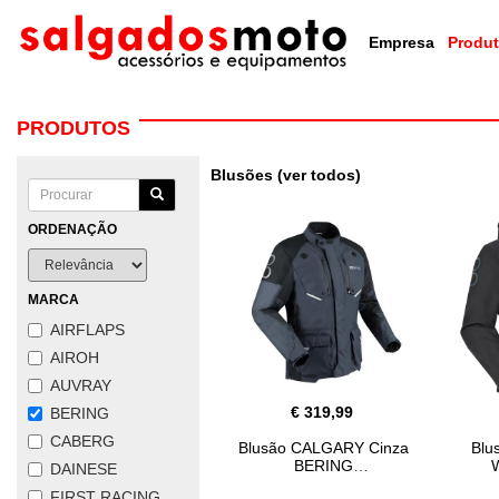
Empresa
Produ
PRODUTOS
Blusões (ver todos)
ORDENAÇÃO
MARCA
AIRFLAPS
AIROH
AUVRAY
€ 319,99
BERING
CABERG
Blusão CALGARY Cinza
Blu
BERING
DAINESE
FIRST RACING