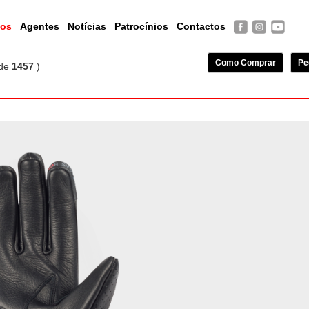
tos
Agentes
Notícias
Patrocínios
Contactos
Como Comprar
Pe
de
1457
)