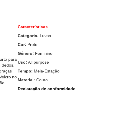
Características
Categoria:
Luvas
Cor:
Preto
Género:
Feminino
urto para
Uso:
All purpose
s dedos,
 graças
Tempo:
Meia-Estação
Velcro no
Material:
Couro
ção.
Declaração de conformidade