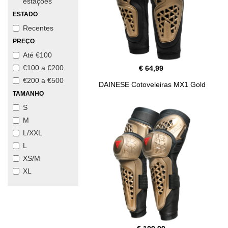
estações
ESTADO
Recentes
PREÇO
Até €100
€100 a €200
€ 64,99
€200 a €500
DAINESE Cotoveleiras MX1 Gold
TAMANHO
S
M
L/XXL
L
XS/M
XL