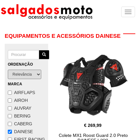
Toggl
naviga
EQUIPAMENTOS E ACESSÓRIOS DAINESE
ORDENAÇÃO
MARCA
AIRFLAPS
AIROH
AUVRAY
BERING
CABERG
€ 269,99
DAINESE
Colete MX1 Roost Guard 2.0 Preto
FIRST RACING