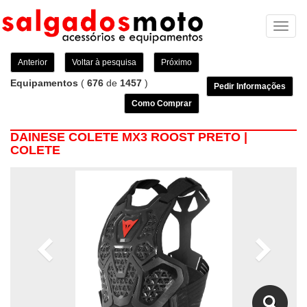
Toggl
naviga
Anterior
Voltar à pesquisa
Próximo
Equipamentos
(
676
de
1457
)
Pedir Informações
Como Comprar
DAINESE COLETE MX3 ROOST PRETO |
COLETE