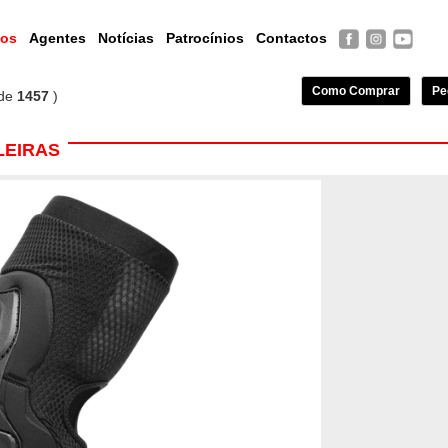
tos
Agentes
Notícias
Patrocínios
Contactos
Como Comprar
Pe
de
1457
)
LEIRAS