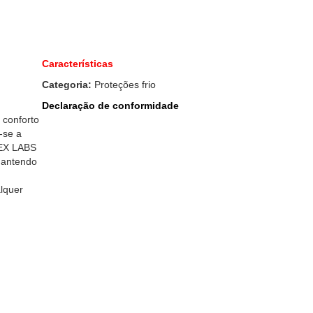
Características
Categoria:
Proteções frio
Declaração de conformidade
conforto
-se a
TEX LABS
mantendo
alquer