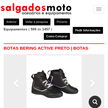
Toggl
naviga
Anterior
Voltar à pesquisa
Próximo
Equipamentos
(
509
de
1457
)
Pedir Informações
Como Comprar
BOTAS BERING ACTIVE PRETO | BOTAS