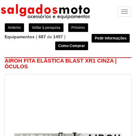
Toggl
naviga
Anterior
Voltar à pesquisa
Próximo
Equipamentos
(
687
de
1457
)
Pedir Informações
Como Comprar
AIROH FITA ELÁSTICA BLAST XR1 CINZA |
ÓCULOS