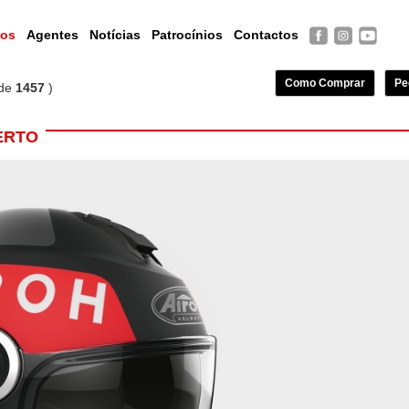
tos
Agentes
Notícias
Patrocínios
Contactos
Como Comprar
Pe
de
1457
)
ERTO