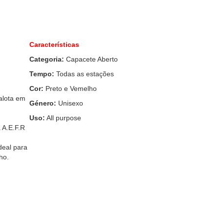
Características
Categoria:
Capacete Aberto
Tempo:
Todas as estações
Cor:
Preto e Vemelho
alota em
Género:
Unisexo
Uso:
All purpose
a A.E.F.R
deal para
ho.