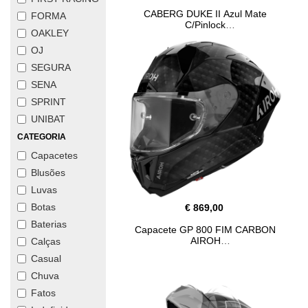
CABERG DUKE II Azul Mate
FORMA
C/Pinlock
OAKLEY
OJ
SEGURA
SENA
SPRINT
UNIBAT
CATEGORIA
Capacetes
Blusões
Luvas
Botas
€ 869,00
Baterias
Capacete GP 800 FIM CARBON
AIROH
Calças
Casual
Chuva
Fatos