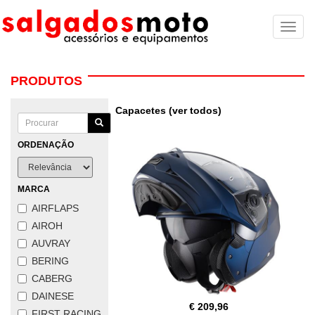
Toggl
naviga
PRODUTOS
Capacetes (ver todos)
ORDENAÇÃO
MARCA
AIRFLAPS
AIROH
AUVRAY
BERING
CABERG
DAINESE
€ 209,96
FIRST RACING