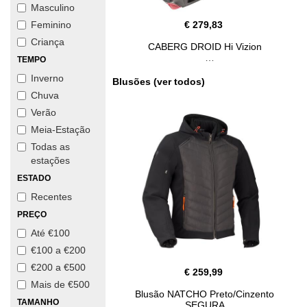
Masculino
€ 279,83
Feminino
Criança
CABERG DROID Hi Vizion
TEMPO
Inverno
Blusões (ver todos)
Chuva
Verão
Meia-Estação
Todas as
estações
ESTADO
Recentes
PREÇO
Até €100
€100 a €200
€200 a €500
€ 259,99
Mais de €500
Blusão NATCHO Preto/Cinzento
TAMANHO
SEGURA