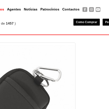
tos
Agentes
Notícias
Patrocínios
Contactos
Como Comprar
Pe
de
1457
)