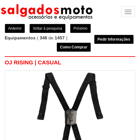
Toggl
naviga
Anterior
Voltar à pesquisa
Próximo
Equipamentos
(
346
de
1457
)
Pedir Informações
Como Comprar
OJ RISING | CASUAL