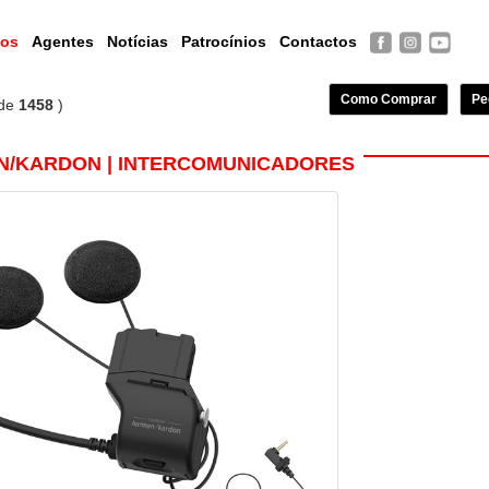
tos
Agentes
Notícias
Patrocínios
Contactos
Como Comprar
Pe
de
1458
)
ON/KARDON | INTERCOMUNICADORES