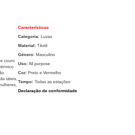
Características
Categoria:
Luvas
Material:
Têxtil
Género:
Masculino
e couro
Uso:
All purpose
térmico
ão.
Cor:
Preto e Vermelho
s táteis,
Tempo:
Todas as estações
mulheres,
Declaração de conformidade