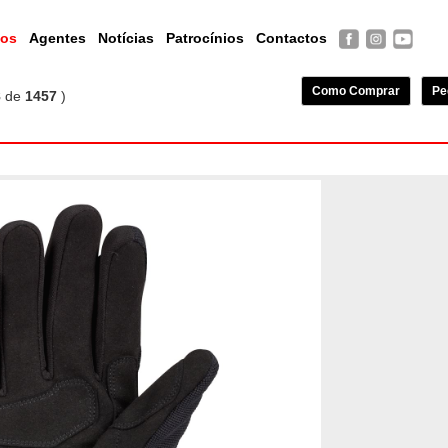
tos
Agentes
Notícias
Patrocínios
Contactos
Como Comprar
Pe
8
de
1457
)