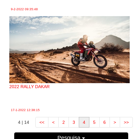
9-2-2022
09:35:48
2022 RALLY DAKAR
17-1-2022
12:38:15
4 | 14
<<
<
2
3
4
5
6
>
>>
Pesquisa