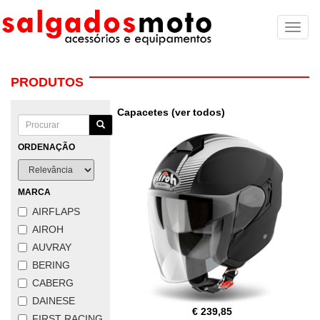
Toggl
naviga
PRODUTOS
Capacetes (ver todos)
ORDENAÇÃO
MARCA
AIRFLAPS
AIROH
AUVRAY
BERING
CABERG
DAINESE
€ 239,85
FIRST RACING