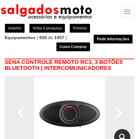
Toggl
naviga
Anterior
Voltar à pesquisa
Próximo
Equipamentos
(
655
de
1457
)
Pedir Informações
Como Comprar
SENA CONTROLE REMOTO RC3, 3 BOTÕES
BLUETOOTH | INTERCOMUNICADORES