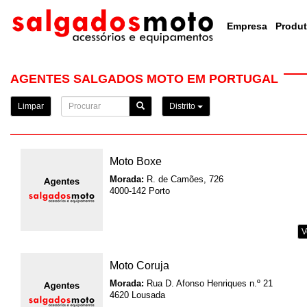
Empresa
Produ
AGENTES SALGADOS MOTO EM PORTUGAL
Limpar
Distrito
Moto Boxe
Morada:
R. de Camões, 726
4000-142 Porto
V
Moto Coruja
Morada:
Rua D. Afonso Henriques n.º 21
4620 Lousada