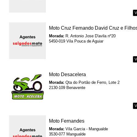
V
Moto Cruz Fernando David Cruz e Filho
Morada:
R. Antonio Jose D'avila nº20
5450-019 Vila Pouca de Aguiar
V
Moto Desacelera
Morada:
Qta do Portão de Ferro, Lote 2
2130-109 Benavente
V
Moto Fernandes
Morada:
Vila Garcia - Mangualde
3530-077 Mangualde