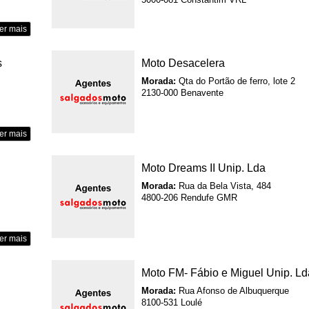
5000-081 Constantim VRL
er mais
s
Moto Desacelera
Morada:
Qta do Portão de ferro, lote 2
2130-000 Benavente
er mais
Moto Dreams II Unip. Lda
Morada:
Rua da Bela Vista, 484
4800-206 Rendufe GMR
er mais
Moto FM- Fábio e Miguel Unip. Ld
Morada:
Rua Afonso de Albuquerque
8100-531 Loulé