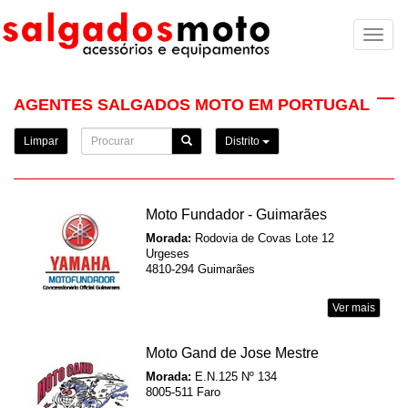
Toggl
naviga
AGENTES SALGADOS MOTO EM PORTUGAL
Limpar
Distrito
Moto Fundador - Guimarães
Morada:
Rodovia de Covas Lote 12
Urgeses
4810-294 Guimarães
Ver mais
Moto Gand de Jose Mestre
Morada:
E.N.125 Nº 134
8005-511 Faro