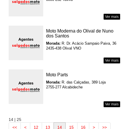
Ver mais
Moto Moderna do Olival de Nuno
dos Santos
Morada:
R. Dr. Acácio Sampaio Paiva, 36
2435-438 Olival VNO
Ver mais
Moto Parts
Morada:
R. das Calçadas, 389 Loja
2755-277 Alcabideche
Ver mais
14 | 25
<<
<
12
13
14
15
16
>
>>