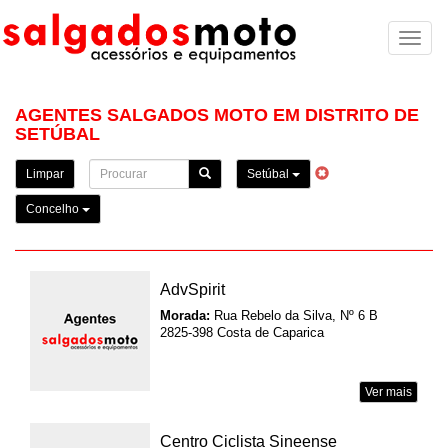
Toggl
naviga
AGENTES SALGADOS MOTO EM DISTRITO DE
SETÚBAL
Limpar
Setúbal
Concelho
AdvSpirit
Morada:
Rua Rebelo da Silva, Nº 6 B
2825-398 Costa de Caparica
Ver mais
Centro Ciclista Sineense