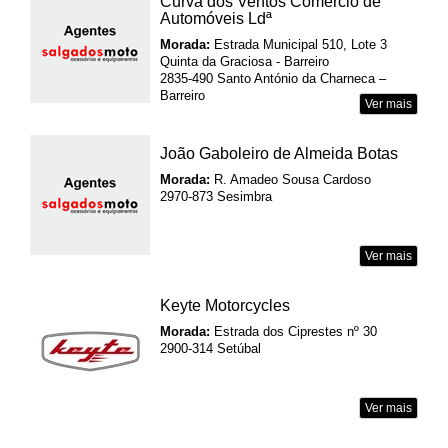
Curva dos Ventos Comercio de
Automóveis Ldª
Morada:
Estrada Municipal 510, Lote 3
Quinta da Graciosa - Barreiro
2835-490 Santo António da Charneca –
Barreiro
Ver mais
João Gaboleiro de Almeida Botas
Morada:
R. Amadeo Sousa Cardoso
2970-873 Sesimbra
Ver mais
Keyte Motorcycles
Morada:
Estrada dos Ciprestes nº 30
2900-314 Setúbal
Ver mais