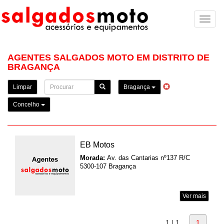
Toggl
naviga
AGENTES SALGADOS MOTO EM DISTRITO DE
BRAGANÇA
Limpar
Bragança
Concelho
EB Motos
Morada:
Av. das Cantarias nº137 R/C
5300-107 Bragança
Ver mais
1 | 1
1