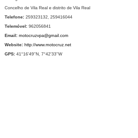
Concelho de Vila Real e distrito de Vila Real
Telefone:
259323132
,
259416044
Telemóvel:
962056841
Email:
motocruzvpa@gmail.com
Website:
http://www.motocruz.net
GPS:
41°16'49''N, 7°42'33''W