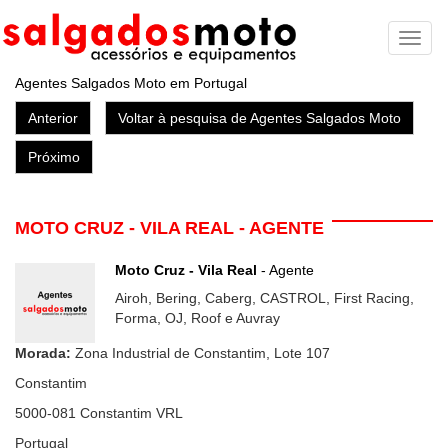
Toggl
naviga
Agentes Salgados Moto em Portugal
Anterior
Voltar à pesquisa de Agentes Salgados Moto
Próximo
MOTO CRUZ - VILA REAL - AGENTE
Moto Cruz - Vila Real
- Agente
Airoh, Bering, Caberg, CASTROL, First Racing,
Forma, OJ, Roof e Auvray
Morada:
Zona Industrial de Constantim, Lote 107
Constantim
5000-081
Constantim VRL
Portugal