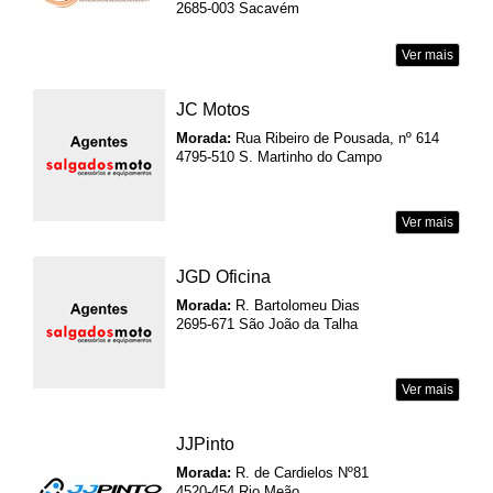
2685-003 Sacavém
Ver mais
JC Motos
Morada:
Rua Ribeiro de Pousada, nº 614
4795-510 S. Martinho do Campo
Ver mais
JGD Oficina
Morada:
R. Bartolomeu Dias
2695-671 São João da Talha
Ver mais
JJPinto
Morada:
R. de Cardielos Nº81
4520-454 Rio Meão