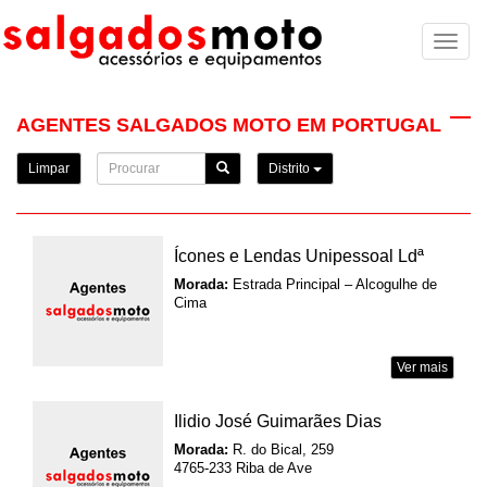
Toggl
naviga
AGENTES SALGADOS MOTO EM PORTUGAL
Limpar
Distrito
Ícones e Lendas Unipessoal Ldª
Morada:
Estrada Principal – Alcogulhe de
Cima
Ver mais
Ilidio José Guimarães Dias
Morada:
R. do Bical, 259
4765-233 Riba de Ave