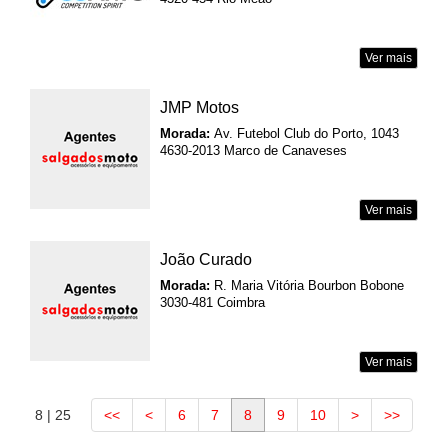
Ver mais
JMP Motos
Morada:
Av. Futebol Club do Porto, 1043
4630-2013 Marco de Canaveses
Ver mais
João Curado
Morada:
R. Maria Vitória Bourbon Bobone
3030-481 Coimbra
Ver mais
8 | 25
<<
<
6
7
8
9
10
>
>>