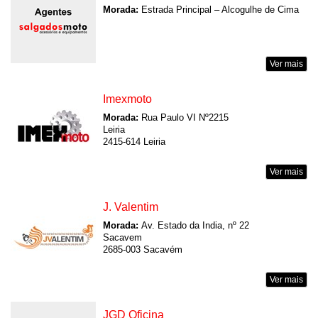
Morada:
Estrada Principal – Alcogulhe de Cima
Ver mais
Imexmoto
Morada:
Rua Paulo VI Nº2215
Leiria
2415-614 Leiria
Ver mais
J. Valentim
Morada:
Av. Estado da India, nº 22
Sacavem
2685-003 Sacavém
Ver mais
JGD Oficina