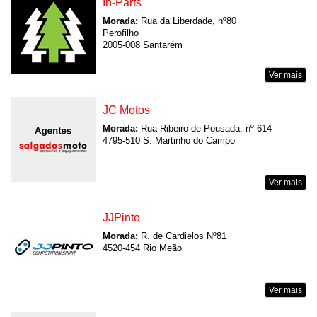
In-Parts
Morada:
Rua da Liberdade, nº80
Perofilho
2005-008 Santarém
Ver mais
JC Motos
Morada:
Rua Ribeiro de Pousada, nº 614
4795-510 S. Martinho do Campo
Ver mais
JJPinto
Morada:
R. de Cardielos Nº81
4520-454 Rio Meão
Ver mais