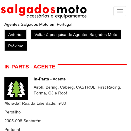
Toggl
naviga
Agentes Salgados Moto em Portugal
Anterior
Voltar à pesquisa de Agentes Salgados Moto
Próximo
IN-PARTS - AGENTE
In-Parts
- Agente
Airoh, Bering, Caberg, CASTROL, First Racing,
Forma, OJ e Roof
Morada:
Rua da Liberdade, nº80
Perofilho
2005-008
Santarém
Portugal