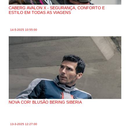
CABERG AVALON X - SEGURANÇA, CONFORTO E
ESTILO EM TODAS AS VIAGENS
14-5-2025
10:55:00
NOVA COR! BLUSÃO BERING SIBERIA
13-3-2025
12:27:00