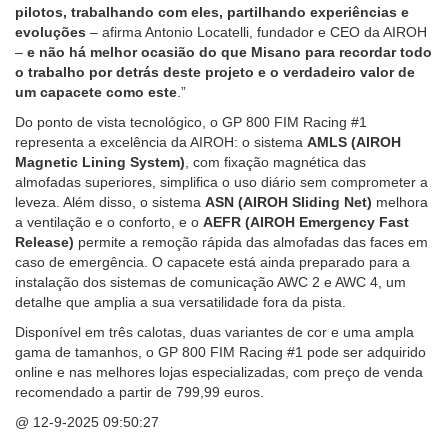
pilotos, trabalhando com eles, partilhando experiências e
evoluções
– afirma Antonio Locatelli, fundador e CEO da AIROH
–
e não há melhor ocasião do que Misano para recordar todo
o trabalho por detrás deste projeto e o verdadeiro valor de
um capacete como este
.”
Do ponto de vista tecnológico, o GP 800 FIM Racing #1
representa a excelência da AIROH: o sistema
AMLS (AIROH
Magnetic Lining System)
, com fixação magnética das
almofadas superiores, simplifica o uso diário sem comprometer a
leveza. Além disso, o sistema
ASN (AIROH Sliding Net)
melhora
a ventilação e o conforto, e o
AEFR (AIROH Emergency Fast
Release)
permite a remoção rápida das almofadas das faces em
caso de emergência. O capacete está ainda preparado para a
instalação dos sistemas de comunicação AWC 2 e AWC 4, um
detalhe que amplia a sua versatilidade fora da pista.
Disponível em três calotas, duas variantes de cor e uma ampla
gama de tamanhos, o GP 800 FIM Racing #1 pode ser adquirido
online e nas melhores lojas especializadas, com preço de venda
recomendado a partir de 799,99 euros.
@ 12-9-2025
09:50:27