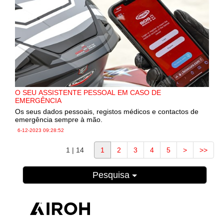
O SEU ASSISTENTE PESSOAL EM CASO DE
EMERGÊNCIA
Os seus dados pessoais, registos médicos e contactos de
emergência sempre à mão.
6-12-2023
09:28:52
1 | 14
1
2
3
4
5
>
>>
Pesquisa