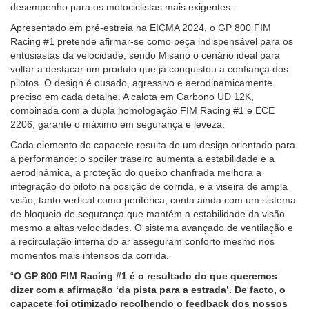
desempenho para os motociclistas mais exigentes.
Apresentado em pré-estreia na EICMA 2024, o GP 800 FIM
Racing #1 pretende afirmar-se como peça indispensável para os
entusiastas da velocidade, sendo Misano o cenário ideal para
voltar a destacar um produto que já conquistou a confiança dos
pilotos. O design é ousado, agressivo e aerodinamicamente
preciso em cada detalhe. A calota em Carbono UD 12K,
combinada com a dupla homologação FIM Racing #1 e ECE
2206, garante o máximo em segurança e leveza.
Cada elemento do capacete resulta de um design orientado para
a performance: o spoiler traseiro aumenta a estabilidade e a
aerodinâmica, a proteção do queixo chanfrada melhora a
integração do piloto na posição de corrida, e a viseira de ampla
visão, tanto vertical como periférica, conta ainda com um sistema
de bloqueio de segurança que mantém a estabilidade da visão
mesmo a altas velocidades. O sistema avançado de ventilação e
a recirculação interna do ar asseguram conforto mesmo nos
momentos mais intensos da corrida.
“
O GP 800 FIM Racing #1 é o resultado do que queremos
dizer com a afirmação ‘da pista para a estrada’. De facto, o
capacete foi otimizado recolhendo o feedback dos nossos