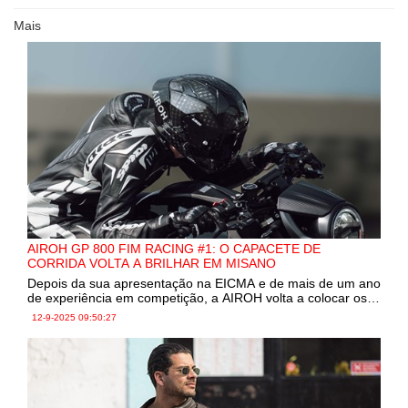
Mais
AIROH GP 800 FIM RACING #1: O CAPACETE DE
CORRIDA VOLTA A BRILHAR EM MISANO
Depois da sua apresentação na EICMA e de mais de um ano
de experiência em competição, a AIROH volta a colocar os
holofotes no GP 800 FIM Racing #1 durante o fim de
12-9-2025
09:50:27
semana de corridas em Misano. O capacete topo de gama
da AIROH regressa como protagonista ao lado dos pilotos
oficiais.