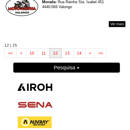
Morada:
Rua Rainha Sta. Isabel 451
4440-569 Valongo
Ver mais
12 | 25
<<
<
10
11
12
13
14
>
>>
Pesquisa