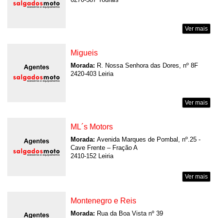
6270-587 Tourais
Ver mais
Migueis
Morada:
R. Nossa Senhora das Dores, nº 8F
2420-403 Leiria
Ver mais
ML´s Motors
Morada:
Avenida Marques de Pombal, nº.25 -
Cave Frente – Fração A
2410-152 Leiria
Ver mais
Montenegro e Reis
Morada:
Rua da Boa Vista nº 39