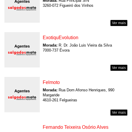
Morada:
Rua Principal S/N
3260-072 Figueiró dos Vinhos
Ver mais
ExotiquEvolution
Morada:
R. Dr. João Luis Vieira da Silva
7000-737 Évora
Ver mais
Felmoto
Morada:
Rua Dom Afonso Henriques, 990
Margaride
4610-261 Felgueiras
Ver mais
Fernando Teixeira Osório Alves