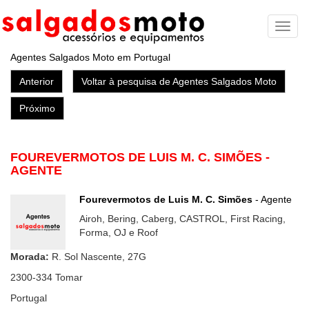
Toggl
naviga
Agentes Salgados Moto em Portugal
Anterior
Voltar à pesquisa de Agentes Salgados Moto
Próximo
FOUREVERMOTOS DE LUIS M. C. SIMÕES -
AGENTE
Fourevermotos de Luis M. C. Simões
- Agente
Airoh, Bering, Caberg, CASTROL, First Racing,
Forma, OJ e Roof
Morada:
R. Sol Nascente, 27G
2300-334
Tomar
Portugal