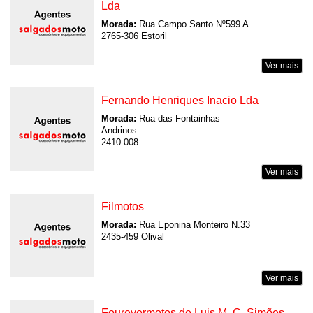
Lda
Morada:
Rua Campo Santo Nº599 A
2765-306 Estoril
Ver mais
Fernando Henriques Inacio Lda
Morada:
Rua das Fontainhas
Andrinos
2410-008
Ver mais
Filmotos
Morada:
Rua Eponina Monteiro N.33
2435-459 Olival
Ver mais
Fourevermotos de Luis M. C. Simões