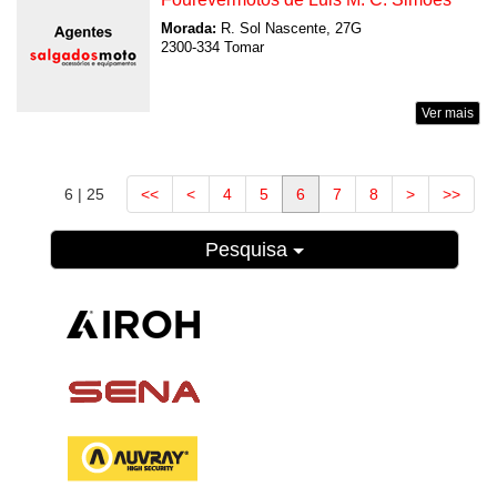
Morada:
R. Sol Nascente, 27G
2300-334 Tomar
Ver mais
6 | 25
<<
<
4
5
6
7
8
>
>>
Pesquisa