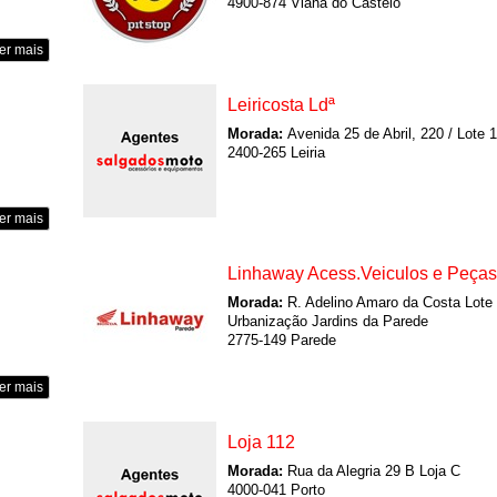
4900-874 Viana do Castelo
er mais
Leiricosta Ldª
Morada:
Avenida 25 de Abril, 220 / Lote 
2400-265 Leiria
er mais
Linhaway Acess.Veiculos e Peças
Morada:
R. Adelino Amaro da Costa Lote
Urbanização Jardins da Parede
2775-149 Parede
er mais
Loja 112
Morada:
Rua da Alegria 29 B Loja C
4000-041 Porto