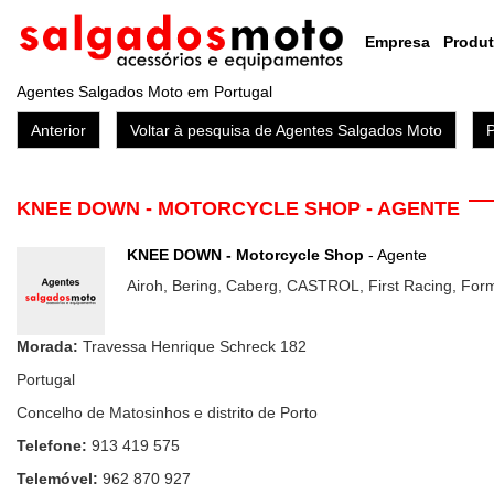
Empresa
Produ
Agentes Salgados Moto em Portugal
Anterior
Voltar à pesquisa de Agentes Salgados Moto
KNEE DOWN - MOTORCYCLE SHOP - AGENTE
KNEE DOWN - Motorcycle Shop
- Agente
Airoh, Bering, Caberg, CASTROL, First Racing, For
Morada:
Travessa Henrique Schreck 182
Portugal
Concelho de Matosinhos e distrito de Porto
Telefone:
913 419 575
Telemóvel:
962 870 927