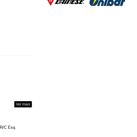
Ver mais
 R/C Esq.