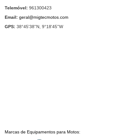
Telemóvel:
961300423
Email:
geral@migtecmotos.com
GPS:
38°45'38''N, 9°18'45''W
Marcas de Equipamentos para Motos: