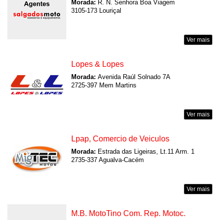
Morada:
R. N. Senhora Boa Viagem
3105-173 Louriçal
Ver mais
Lopes & Lopes
Morada:
Avenida Raúl Solnado 7A
2725-397 Mem Martins
Ver mais
Lpap, Comercio de Veiculos
Morada:
Estrada das Ligeiras, Lt.11 Arm. 1
2735-337 Agualva-Cacém
Ver mais
M.B. MotoTino Com. Rep. Motoc.