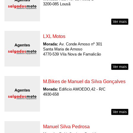
3200-085 Lousã
Ver mais
LXL Motos
Morada:
Av. Conde Arnoso nº 301
Santa Maria de Arnoso
4770-539 Vila Nova de Famalicão
Ver mais
M.Bikes de Manuel da Silva Gonçalves
Morada:
Edificio AMOEDO,42 - R/C
4930-658
Ver mais
Manuel Silva Pedrosa