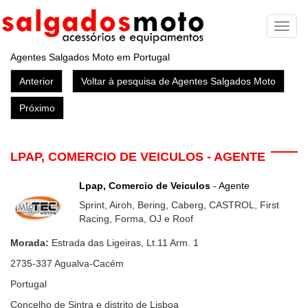
Toggl
naviga
Agentes Salgados Moto em Portugal
Anterior
Voltar à pesquisa de Agentes Salgados Moto
Próximo
LPAP, COMERCIO DE VEICULOS - AGENTE
Lpap, Comercio de Veiculos
- Agente
Sprint, Airoh, Bering, Caberg, CASTROL, First
Racing, Forma, OJ e Roof
Morada:
Estrada das Ligeiras, Lt.11 Arm. 1
2735-337
Agualva-Cacém
Portugal
Concelho de Sintra e distrito de Lisboa