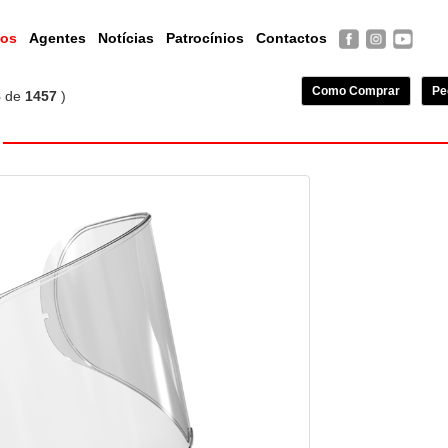
tos
Agentes
Notícias
Patrocínios
Contactos
Como Comprar
Pe
8
de
1457
)