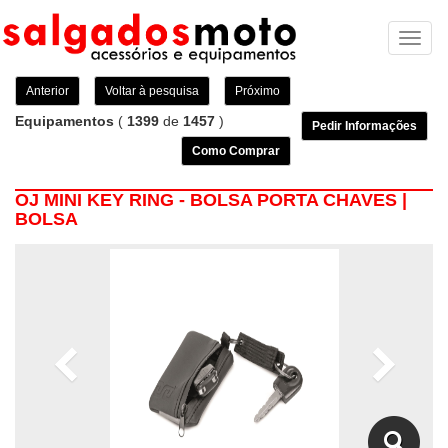
Toggl
naviga
Anterior
Voltar à pesquisa
Próximo
Equipamentos
(
1399
de
1457
)
Pedir Informações
Como Comprar
OJ MINI KEY RING - BOLSA PORTA CHAVES |
BOLSA