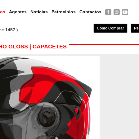
tos
Agentes
Notícias
Patrocínios
Contactos
Como Comprar
Pe
de
1457
)
O GLOSS | CAPACETES