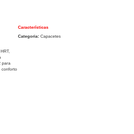
Características
Categoria:
Capacetes
 HRT,
a
R para
 conforto