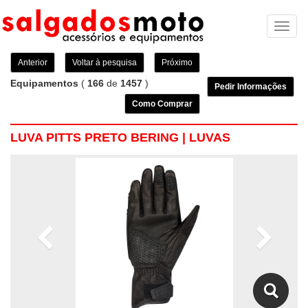
Toggl
naviga
Anterior
Voltar à pesquisa
Próximo
Equipamentos
(
166
de
1457
)
Pedir Informações
Como Comprar
LUVA PITTS PRETO BERING | LUVAS