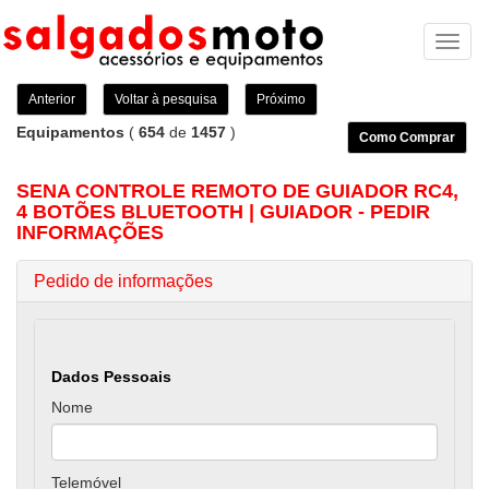
Toggl
naviga
Anterior
Voltar à pesquisa
Próximo
Equipamentos
(
654
de
1457
)
Como Comprar
SENA CONTROLE REMOTO DE GUIADOR RC4,
4 BOTÕES BLUETOOTH | GUIADOR - PEDIR
INFORMAÇÕES
Pedido de informações
Dados Pessoais
Nome
Telemóvel