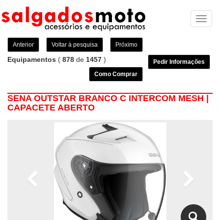
Toggl
naviga
Anterior
Voltar à pesquisa
Próximo
Equipamentos
(
878
de
1457
)
Pedir Informações
Como Comprar
SENA OUTSTAR BRANCO C INTERCOM MESH |
CAPACETE ABERTO