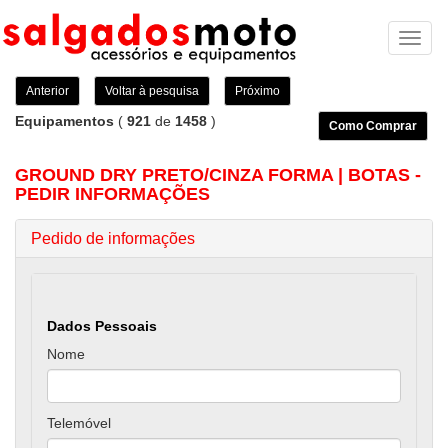
Toggl
naviga
Anterior
Voltar à pesquisa
Próximo
Equipamentos
(
921
de
1458
)
Como Comprar
GROUND DRY PRETO/CINZA FORMA | BOTAS -
PEDIR INFORMAÇÕES
Pedido de informações
Dados Pessoais
Nome
Telemóvel