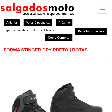
Toggl
naviga
Anterior
Voltar à pesquisa
Próximo
Equipamentos
(
919
de
1457
)
Pedir Informações
Como Comprar
FORMA STINGER DRY PRETO | BOTAS