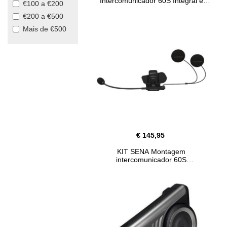
Intercomunicador 60S Integral e
€100 a €200
Modular
€200 a €500
Mais de €500
€ 145,95
KIT SENA Montagem
intercomunicador 60S