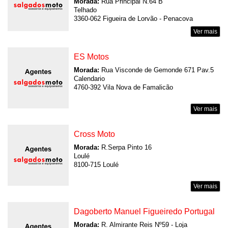
Morada:
Rua Principal N.64 B
Telhado
3360-062 Figueira de Lorvão - Penacova
Ver mais
ES Motos
Morada:
Rua Visconde de Gemonde 671 Pav.5
Calendario
4760-392 Vila Nova de Famalicão
Ver mais
Cross Moto
Morada:
R.Serpa Pinto 16
Loulé
8100-715 Loulé
Ver mais
Dagoberto Manuel Figueiredo Portugal
Morada:
R. Almirante Reis Nº59 - Loja