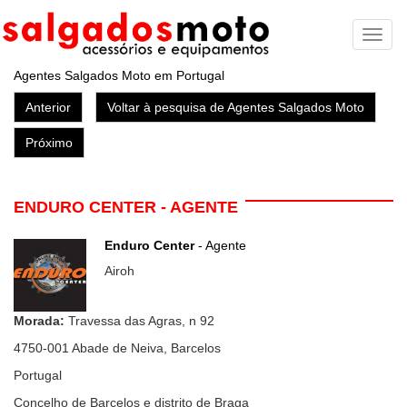
Toggl
naviga
Agentes Salgados Moto em Portugal
Anterior
Voltar à pesquisa de Agentes Salgados Moto
Próximo
ENDURO CENTER - AGENTE
Enduro Center
- Agente
Airoh
Morada:
Travessa das Agras, n 92
4750-001
Abade de Neiva, Barcelos
Portugal
Concelho de Barcelos e distrito de Braga