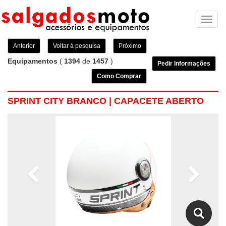
Toggl
naviga
Anterior
Voltar à pesquisa
Próximo
Equipamentos
(
1394
de
1457
)
Pedir Informações
Como Comprar
SPRINT CITY BRANCO | CAPACETE ABERTO