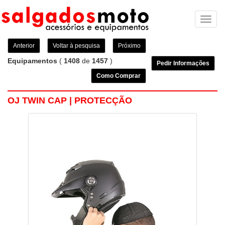
Toggl
naviga
Anterior
Voltar à pesquisa
Próximo
Equipamentos
(
1408
de
1457
)
Pedir Informações
Como Comprar
OJ TWIN CAP | PROTECÇÃO