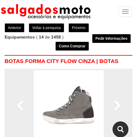
Toggl
naviga
Anterior
Voltar à pesquisa
Próximo
Equipamentos
(
14
de
1458
)
Pedir Informações
Como Comprar
BOTAS FORMA CITY FLOW CINZA | BOTAS