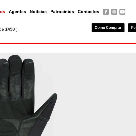
tos
Agentes
Notícias
Patrocínios
Contactos
Como Comprar
Pe
de
1458
)