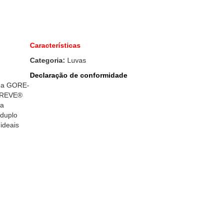
Características
Categoria:
Luvas
Declaração de conformidade
ana GORE-
EPREVE®
ha
 duplo
 ideais