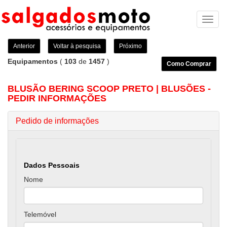
Toggl
naviga
Anterior
Voltar à pesquisa
Próximo
Equipamentos
(
103
de
1457
)
Como Comprar
BLUSÃO BERING SCOOP PRETO | BLUSÕES -
PEDIR INFORMAÇÕES
Pedido de informações
Dados Pessoais
Nome
Telemóvel