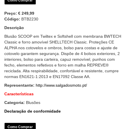
Como Comprar
Preço:
€ 249,99
Código:
BTB2230
Descrição
Blusão SCOOP em Twiltex e Softshell com membrana BWTECH
Classic e forro amovível SHELLTECH Classic. Proteções CE
ALPHA nos cotovelos e ombros, bolso para costas e ajuste de
cotovelo garantem segurança. Dispõe de 4 bolsos exteriores, 2
interiores, bolso para carteira, capuz removível, punhos com
fecho, elementos refletivos e forro em malha REPREVE®
reciclada. Alta respirabilidade, confortável e resistente, cumpre
normas EN1621-1:2013 e EN17092 Classe AA.
Representante:
http://www.salgadosmoto.pt/
Características
Categoria:
Blusões
Declaração de conformidade
Como Comprar