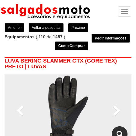
Toggl
naviga
Anterior
Voltar à pesquisa
Próximo
Equipamentos
(
110
de
1457
)
Pedir Informações
Como Comprar
LUVA BERING SLAMMER GTX (GORE TEX)
PRETO | LUVAS