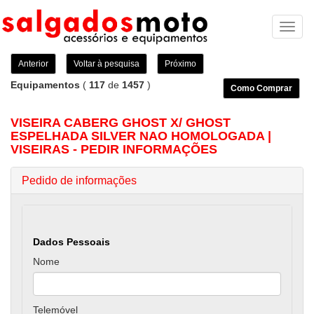
Toggl
naviga
Anterior
Voltar à pesquisa
Próximo
Equipamentos
(
117
de
1457
)
Como Comprar
VISEIRA CABERG GHOST X/ GHOST
ESPELHADA SILVER NAO HOMOLOGADA |
VISEIRAS - PEDIR INFORMAÇÕES
Pedido de informações
Dados Pessoais
Nome
Telemóvel